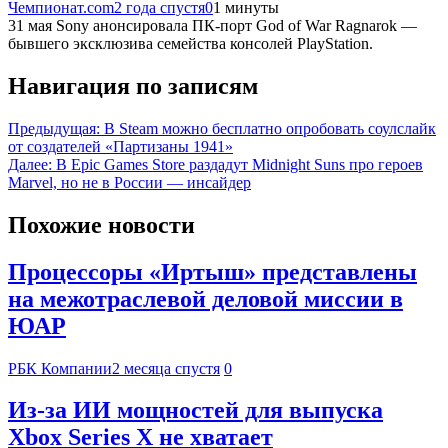
Чемпионат.com
2 года спустя
0
1 минуты
31 мая Sony анонсировала ПК-порт God of War Ragnarok —
бывшего эксклюзива семейства консолей PlayStation.
Навигация по записям
Предыдущая:
В Steam можно бесплатно опробовать соулслайк
от создателей «Партизаны 1941»
Далее:
В Epic Games Store раздадут Midnight Suns про героев
Marvel, но не в России — инсайдер
Похожие новости
Процессоры «Иртыш» представлены
на межотраслевой деловой миссии в
ЮАР
РБК Компании
2 месяца спустя
0
Из-за ИИ мощностей для выпуска
Xbox Series X не хватает