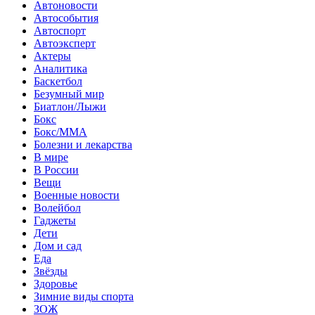
Автоновости
Автособытия
Автоспорт
Автоэксперт
Актеры
Аналитика
Баскетбол
Безумный мир
Биатлон/Лыжи
Бокс
Бокс/MMA
Болезни и лекарства
В мире
В России
Вещи
Военные новости
Волейбол
Гаджеты
Дети
Дом и сад
Еда
Звёзды
Здоровье
Зимние виды спорта
ЗОЖ