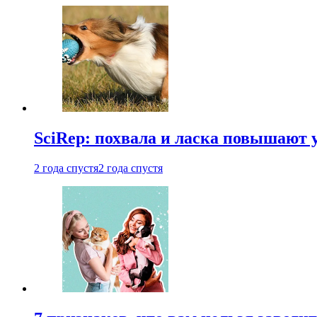
SciRep: похвала и ласка повышают 
2 года спустя
2 года спустя