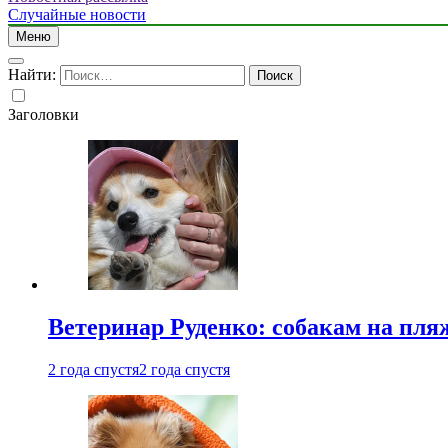
Случайные новости
Меню
Найти:
Заголовки
Ветеринар Руденко: собакам на пл
2 года спустя
2 года спустя