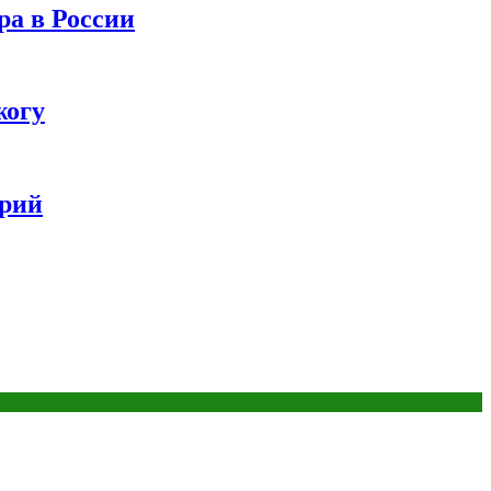
ра в России
жогу
ерий