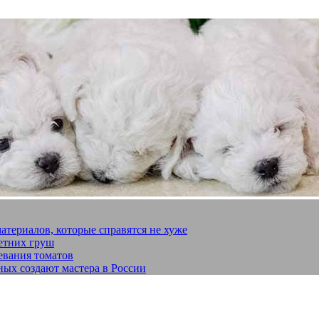
материалов, которые справятся не хуже
летних груш
евания томатов
ных создают мастера в России