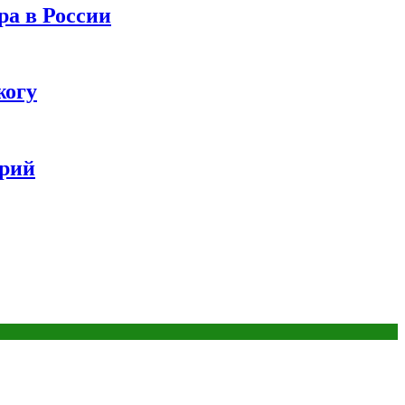
ра в России
жогу
ерий