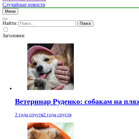
Случайные новости
Меню
Найти:
Заголовки
Ветеринар Руденко: собакам на пл
2 года спустя
2 года спустя