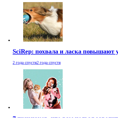
SciRep: похвала и ласка повышают 
2 года спустя
2 года спустя