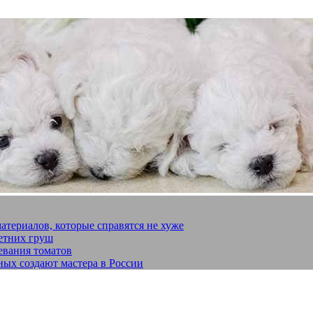
материалов, которые справятся не хуже
летних груш
евания томатов
ных создают мастера в России