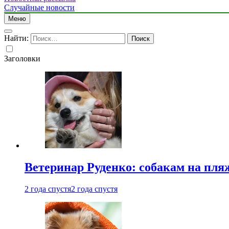
Случайные новости
Меню
Найти:
Заголовки
Ветеринар Руденко: собакам на пл
2 года спустя
2 года спустя