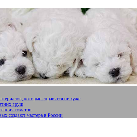
материалов, которые справятся не хуже
летних груш
евания томатов
ных создают мастера в России