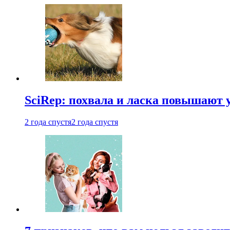
SciRep: похвала и ласка повышают 
2 года спустя
2 года спустя