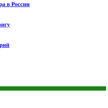
ра в России
жогу
ерий