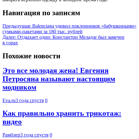
Навигация по записям
Предыдущая:
Balenciaga удивил поклонников «бабушкиными»
сумками-пакетами за 180 тыс. рублей
Далее:
Отдыхает один: Константин Меладзе был замечен
в горах
Похожие новости
Это все молодая жена! Евгения
Петросяна называют настоящим
модником
Eva.ru
3 года спустя
0
Как правильно хранить трикотаж:
видео
Рамблер
3 года спустя
0