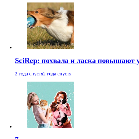
SciRep: похвала и ласка повышают 
2 года спустя
2 года спустя