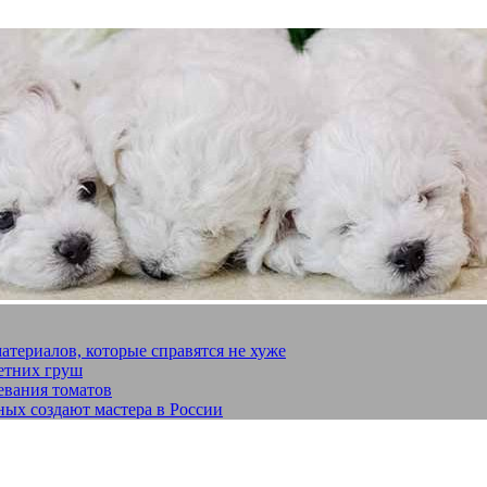
материалов, которые справятся не хуже
летних груш
евания томатов
ных создают мастера в России