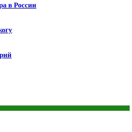
ра в России
жогу
ерий