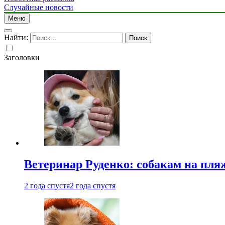
Случайные новости
Меню
Найти:
Заголовки
Ветеринар Руденко: собакам на пл
2 года спустя
2 года спустя