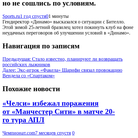
но не сошлись по условиям.
Sports.ru
1 год спустя
0
1 минуты
Гендиректор «Динамо» высказался о ситуации с Бителло.
Этой зимой 25-летний бразилец хотел покинуть клуб на фоне
неудачных переговоров об улучшении условий в «Динамо».
Навигация по записям
Предыдущая:
Стало известно, планируют ли возвращать
российских лыжников
Далее:
Экс-игрок «Факела» Шарифи связал провокацию
Вендела со «Спартаком»
Похожие новости
«Челси» избежал поражения
от «Манчестер Сити» в матче 20-
го тура АПЛ
Чемпионат.com
7 месяцев спустя
0