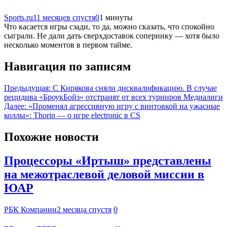
Sports.ru
11 месяцев спустя
0
1 минуты
Что касается игры сзади, то да, можно сказать, что спокойно
сыграли. Не дали дать сверхдоставок сопернику — хотя было
несколько моментов в первом тайме.
Навигация по записям
Предыдущая:
С Кирякова сняли дисквалификацию. В случае
рецидива «БроукБойз» отстранят от всех турниров Медиалиги
Далее:
«Променял агрессивную игру с винтовкой на ужасные
коллы»: Thorin — о игре electronic в CS
Похожие новости
Процессоры «Иртыш» представлены
на межотраслевой деловой миссии в
ЮАР
РБК Компании
2 месяца спустя
0