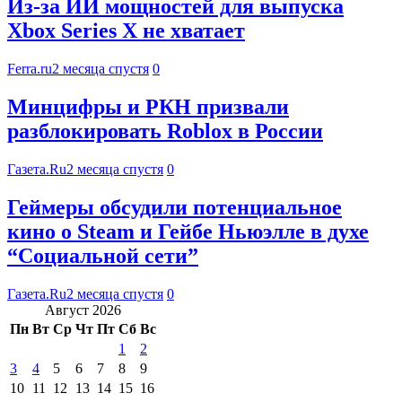
Из-за ИИ мощностей для выпуска
Xbox Series X не хватает
Ferra.ru
2 месяца спустя
0
Минцифры и РКН призвали
разблокировать Roblox в России
Газета.Ru
2 месяца спустя
0
Геймеры обсудили потенциальное
кино о Steam и Гейбе Ньюэлле в духе
“Социальной сети”
Газета.Ru
2 месяца спустя
0
Август 2026
Пн
Вт
Ср
Чт
Пт
Сб
Вс
1
2
3
4
5
6
7
8
9
10
11
12
13
14
15
16