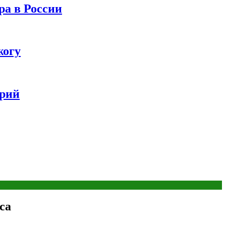
ра в России
жогу
ерий
са