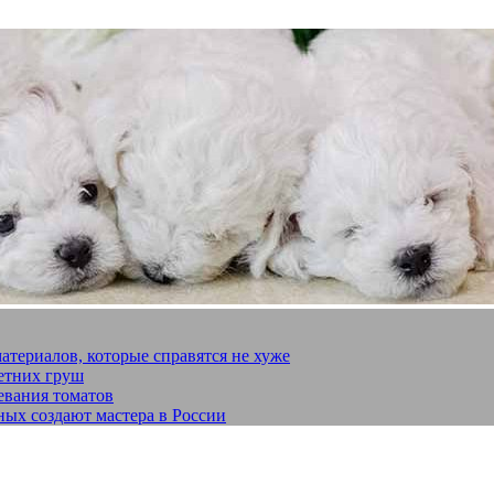
материалов, которые справятся не хуже
летних груш
евания томатов
ных создают мастера в России