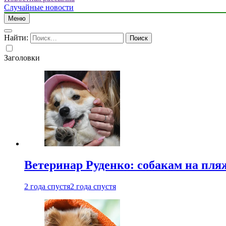
Случайные новости
Меню
Найти:
Заголовки
Ветеринар Руденко: собакам на пл
2 года спустя
2 года спустя