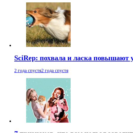
SciRep: похвала и ласка повышают 
2 года спустя
2 года спустя