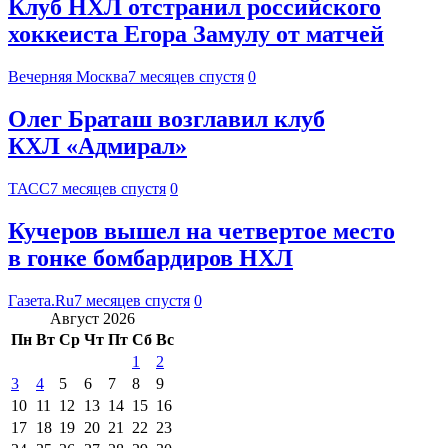
Клуб НХЛ отстранил российского
хоккеиста Егора Замулу от матчей
Вечерняя Москва
7 месяцев спустя
0
Олег Браташ возглавил клуб
КХЛ «Адмирал»
ТАСС
7 месяцев спустя
0
Кучеров вышел на четвертое место
в гонке бомбардиров НХЛ
Газета.Ru
7 месяцев спустя
0
Август 2026
Пн
Вт
Ср
Чт
Пт
Сб
Вс
1
2
3
4
5
6
7
8
9
10
11
12
13
14
15
16
17
18
19
20
21
22
23