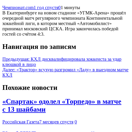
Чемпионат.com
1 год спустя
0
1 минуты
В Екатеринбурге на новом стадионе «УГМК-Арена» прошёл
очередной матч регулярного чемпионата Континентальной
хоккейной лиги, в котором местный «Автомобилист»
принимал московский ЦСКА. Игра закончилась победой
гостей со счётом 4:3.
Навигация по записям
Предыдущая:
КХЛ дисквалифицировала хоккеиста за удар
клюшкой в лицо
Далее:
«Трактор» всухую разгромил «Ладу» в выездном матче
КХЛ
Похожие новости
«Спартак» одолел «Торпедо» в матче
с 13 шайбами
Российская Газета
7 месяцев спустя
0