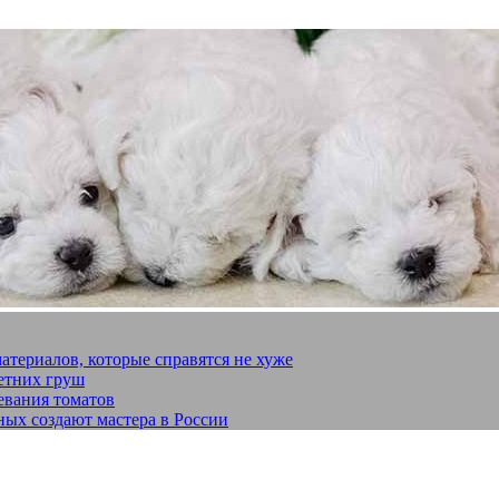
материалов, которые справятся не хуже
летних груш
евания томатов
ных создают мастера в России