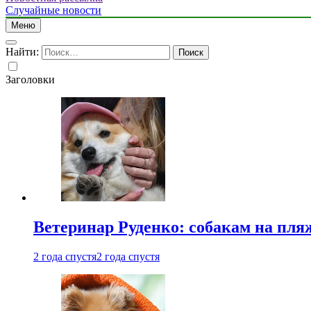
Случайные новости
Меню
Найти:
Заголовки
Ветеринар Руденко: собакам на пл
2 года спустя
2 года спустя