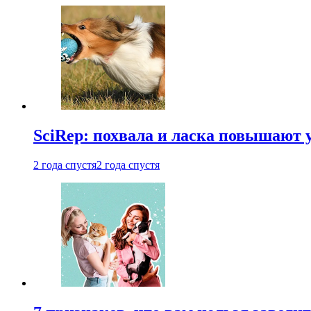
SciRep: похвала и ласка повышают 
2 года спустя
2 года спустя