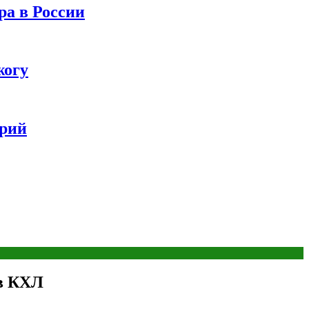
ра в России
жогу
ерий
 в КХЛ