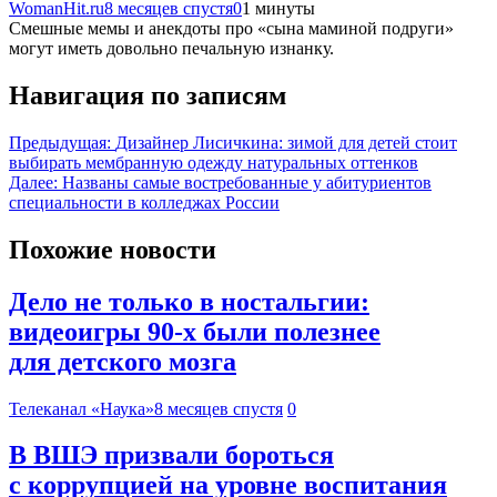
WomanHit.ru
8 месяцев спустя
0
1 минуты
Смешные мемы и анекдоты про «сына маминой подруги»
могут иметь довольно печальную изнанку.
Навигация по записям
Предыдущая:
Дизайнер Лисичкина: зимой для детей стоит
выбирать мембранную одежду натуральных оттенков
Далее:
Названы самые востребованные у абитуриентов
специальности в колледжах России
Похожие новости
Дело не только в ностальгии:
видеоигры 90-х были полезнее
для детского мозга
Телеканал «Наука»
8 месяцев спустя
0
В ВШЭ призвали бороться
с коррупцией на уровне воспитания