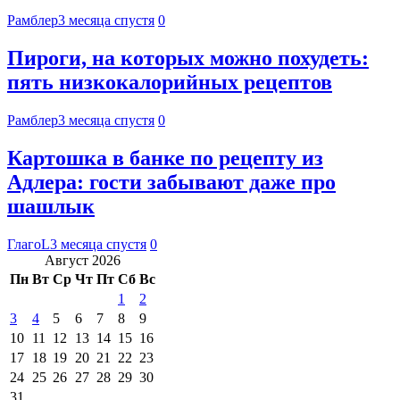
Рамблер
3 месяца спустя
0
Пироги, на которых можно похудеть:
пять низкокалорийных рецептов
Рамблер
3 месяца спустя
0
Картошка в банке по рецепту из
Адлера: гости забывают даже про
шашлык
ГлагоL
3 месяца спустя
0
Август 2026
Пн
Вт
Ср
Чт
Пт
Сб
Вс
1
2
3
4
5
6
7
8
9
10
11
12
13
14
15
16
17
18
19
20
21
22
23
24
25
26
27
28
29
30
31