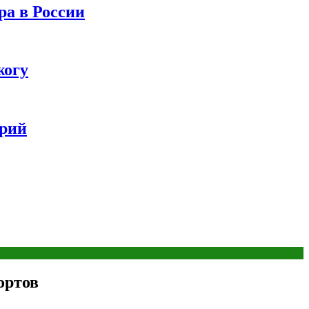
ра в России
жогу
ерий
ортов