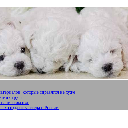
материалов, которые справятся не хуже
летних груш
евания томатов
ных создают мастера в России