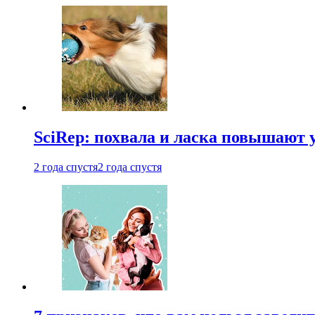
SciRep: похвала и ласка повышают 
2 года спустя
2 года спустя