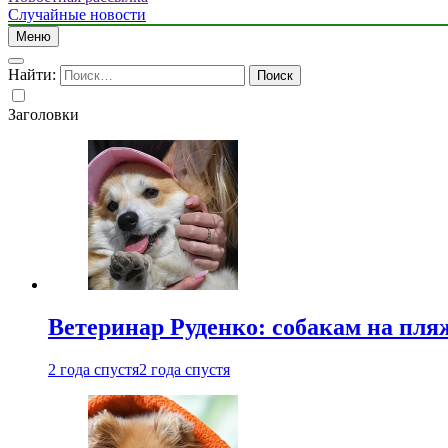
Случайные новости
Меню
Найти:
Заголовки
Ветеринар Руденко: собакам на пл
2 года спустя
2 года спустя