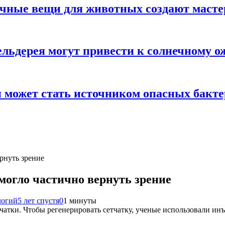
ычные вещи для животных создают масте
льдерея могут привести к солнечному о
и может стать источником опасных бакт
рнуть зрение
огло частично вернуть зрение
логий
5 лет спустя
0
1 минуты
тчатки. Чтобы регенерировать сетчатку, ученые использовали ин