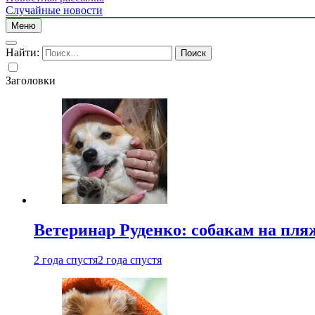
Случайные новости
Меню
Найти:
Заголовки
Ветеринар Руденко: собакам на пл
2 года спустя
2 года спустя