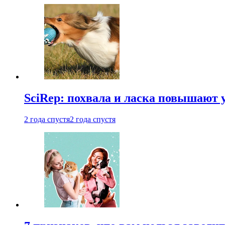
SciRep: похвала и ласка повышают 
2 года спустя
2 года спустя