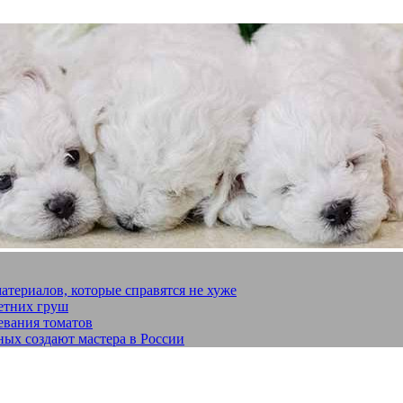
материалов, которые справятся не хуже
летних груш
евания томатов
ных создают мастера в России